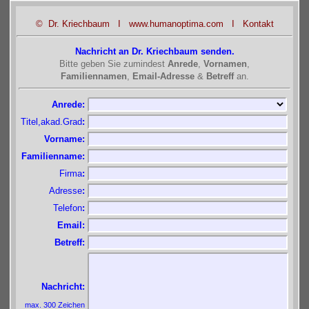
© Dr. Kriechbaum
I
www.humanoptima.com
I
Kontakt
Nachricht an Dr. Kriechbaum senden.
Bitte geben Sie zumindest
Anrede
,
Vornamen
,
Familiennamen
,
Email-Adresse
&
Betreff
an.
Anrede:
Titel,akad.Grad
:
Vorname
:
Familienname
:
Firma
:
Adresse
:
Telefon
:
Email
:
Betreff
:
Nachricht
:
max. 300 Zeichen