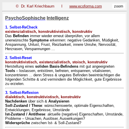
© Dr. Karl Kriechbaum I
www.ecoforma.com
zoom
Psycho
Sophische
Intelli
g
enz
1. Selbst-ReCheck
existenzialistisch, konstruktivistisch, konstruktiv
Das
Befinden
immer wieder erneut überprüfen, vor allem
unerwünschte
Symptome
erkennen: negative Gedanken, Müdigkeit,
Anspannung, Unlust, Frust, Reizbarkeit, innere Unruhe, Nervosität,
Herzrasen, Verspannungen …
2. Selbst-Reset
konstruktivistisch, existenzialistisch, stoisch, konstruktiv
Herstellung eines
soliden Basis-Befindens
mit gut angeeigneten
Tools
– loslassen, entstören, befreien, entspannen, vitalisieren,
konzentrieren ... denn Stress & ungutes Befinden beeinträchtigen die
folgenden Schritte & und vermindern die Möglichkeit, gute Ergebnisse
zu erzielen.
3. Selbst-Reflexion
dialektisch, konstruktivistisch, konstruktiv
Nachdenken
über sich &
Analysieren
Soll-Zustand / These
: wünschenswerte, optimale Eigenschaften,
Entwicklungen, Ergebnisse, Umstände
Ist-Zustand / Antithese
: aktuelle (negative) Eigenschaften, Umstände,
Probleme – Ursachen, Auslöser, Auswirkungen?
Widersprüche
zwischen Ist- & Soll-Zustand?