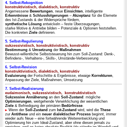
4. Selbst-Rekognition
konstruktivistisch, dialektisch, konstruktiv
Angemessene
Bewertungen
, neue
Einsichten
, intelligente
Erkenntnisse
&
Schlussfolgerungen
–
Akzeptanz
für die Elemete
des Ist-Zustands & der Widersprüche fördern,
synthetische Lösung
entwickeln – feste Überzeugungen,
starke Motive & Antriebe bilden – Potenziale & Optionen feststellen.
Die konkreten
Ziele
definieren.
5. Selbst-Regulierung
sukzessivistisch, konstruktivistisch, konstruktiv
Bestimmung
&
Umsetzung
der
Maßnahmen
Bewusst-willentliche Selbststeuerung hin zum Soll-Zustand: Denk-,
Befindens-, Verhaltens-, Skills-, Umstände-Verbesserung
6. Selbst-Revision
konstruktivistisch, dialektisch, konstruktiv
Evaluierung
der Fortschritte & Ergebnisse, etwaige
Korrekturen
,
Anpassung der Ziele, Maßnahmen, Umsetzung
7. Selbst-Realisierung
eudaimonisch, sukzessivistisch, konstruktivistisch
Sukzessive
Annäherung
an den
Soll-Zustand
: mögliche
Optimierungen
, weitgehende Verwirklichung der wesentlichen
Ziele
& Befriedigung der primären
Bedürfnisse
.
Wenn der
Soll-Zustand
zum
Ist-Zustand
wird, wird die
These
zur
Antithese
und ein
neuer dialektischer Prozess
beginnt, immer
wieder aufs Neue – eine fortwährende Weiterentwicklung und
Optimierung hin zum Ideal-Zustand, aber ohne diesen jemals zu
erreichen, weil es keine absolute Realität (da ständig im Wandel) und