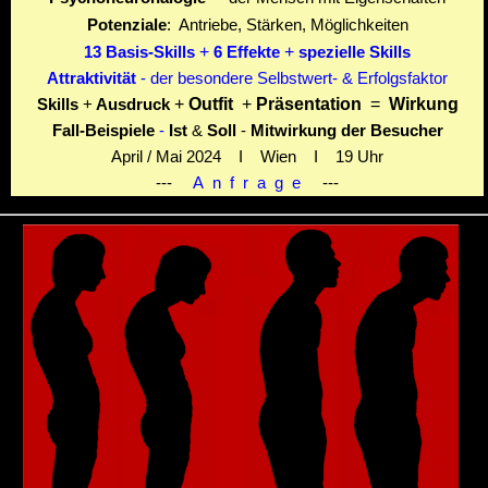
Potenziale
: Antriebe, Stärken, Möglichkeiten
+
+
13
Basis-Skills
6 Effekte
spezielle Skills
Attraktivität
- der besondere Selbstwert- & Erfolgsfaktor
+
Outfit
+
Präsentation
=
Wirkung
Skills
+
Ausdruck
Fall-Beispiele
-
Ist
&
Soll
-
Mitwirkung der Besucher
April / Mai 2024 I Wien I 19 Uhr
---
A n f r a g e
---