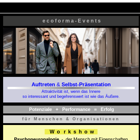
e c o f o r m a - E v e n t s
Auftreten
&
Selbst-Präsentation
Attraktivität ist, wenn das Innere
so interessant und begehrenswert ist wie
das
Äußere.
Potenziale +
Performance
= Erfolg
für Menschen & Organisationen
W o r k s h o w
Psychoneuronalogie
-
der Mensch mit Eigenschaften