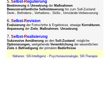
5
.
S
elbst-
R
egulierung
Bestimmung
&
Umsetzung
der
Maßnahmen
Bewusst-willentliche Selbststeuerung
hin zum Soll-Zustand:
Denk-, Befindens-, Verhaltens-, Skills-, Umstände-Verbesserung
6
.
S
elbst-
R
evision
Evaluierung
der Fortschritte & Ergebnisse, etwaige
Korrekturen
,
Anpassung
der
Ziele
,
Maßnahmen
,
Umsetzung
7
.
S
elbst-
R
ealisierung
Sukzessive Annäherung
an den
Soll-Zustand
:
mögliche
Optimierungen,
weitgehende
Verwirklichung
der wesentlichen
Ziele
&
Befriedigung
der primären
Bedürfnisse
Näheres: SR-Intelligenz - Psychoneuronalogie, SR-Therapie