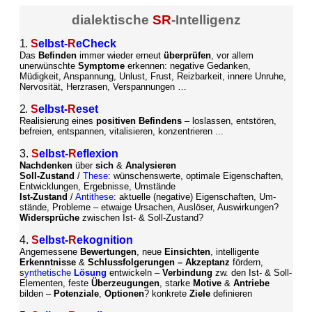
dialektische
SR
-Intelligenz
1.
S
elbst-
R
eCheck
Das
Befinden
immer wieder erneut
überprüfen
, vor allem
unerwünschte
Symptome
erkennen: negative Gedanken,
Müdigkeit, Anspannung, Unlust, Frust, Reizbarkeit, innere Unruhe,
Nervosität, Herzrasen, Verspannungen …
2.
S
elbst-
R
eset
Realisierung eines
positiven Befindens
– loslassen, entstören,
befreien, entspannen, vitalisieren, konzentrieren ...
3.
S
elbst-
R
eflexion
Nachdenken
über
sich
&
Analysieren
Soll-Zustand
/
These
: wünschenswerte, optimale Eigenschaften,
Entwicklungen, Ergebnisse, Umstände
Ist-Zustand
/
Antithese
: aktuelle (negative) Eigenschaften, Um-
stände, Probleme
–
etwaige Ursachen, Auslöser, Auswirkungen?
Widersprüche
zwischen Ist- & Soll-Zustand?
4.
S
elbst-
R
ekognition
Angemessene
Bewertungen
, neue
Einsichten
, intelligente
Erkenntnisse
&
Schlussfolgerungen – Akzeptanz
fördern,
s
ynthetische
Lösung
entwickeln –
Verbindung
zw. den Ist- & Soll-
Elementen, feste
Überzeugungen
, starke
Motive
&
Antriebe
bilden –
Potenziale
,
Optionen
?
konkrete
Ziele
definieren